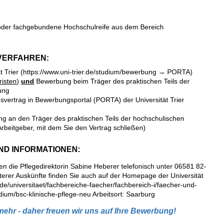
oder fachgebundene Hochschulreife aus dem Bereich
VERFAHREN:
t Trier (https://www.uni-trier.de/studium/bewerbung → PORTA)
isten
)
und
Bewerbung beim Träger des praktischen Teils der
dung
vertrag in Bewerbungsportal (PORTA) der Universität Trier
ng an den Träger des praktischen Teils der hochschulischen
rbeitgeber, mit dem Sie den Vertrag schließen)
ND INFORMATIONEN:
en die Pflegedirektorin Sabine Heberer telefonisch unter 06581 82-
erer Auskünfte finden Sie auch auf der
Homepage der Universität
r.de/universitaet/fachbereiche-faecher/fachbereich-i/faecher-und-
udium/bsc-klinische-pflege-neu
Arbeitsort: Saarburg
hr - daher freuen wir uns auf Ihre Bewerbung!