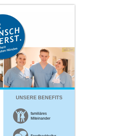
UNSERE BENEFITS
familiäres
Miteinander